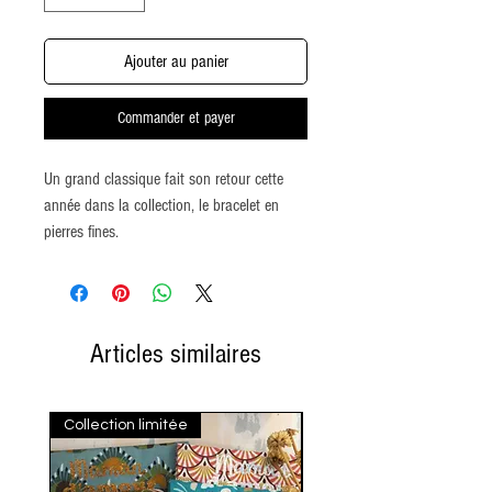
Ajouter au panier
Commander et payer
Un grand classique fait son retour cette
année dans la collection, le bracelet en
pierres fines.
Disponible en différents types de pierre.
Son tour de poignet est de 17 cm ce qui
Articles similaires
correspond à la moyenne des poignets des
femmes.
Collection limitée
Sur commande