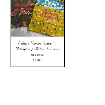
Pochette “Maman d’amour” –
Pochette à mouchoirs en c
Message en paillettes | Fait main
Fait main en France | Pra
en France
Prix
11,90 €
Faq
Conditions
Générales de
Vente