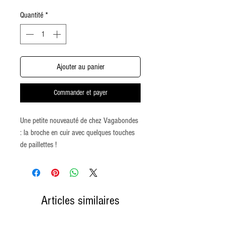
Quantité
*
Ajouter au panier
Commander et payer
Une petite nouveauté de chez Vagabondes
: la broche en cuir avec quelques touches
de paillettes !
J'y réfléchissais depuis un bon moment
déjà et j'ai fini par me lancer avec des
chutes de cuir et du vinyle pailleté !
100% fait main et en France !
Articles similaires
Réalisé, avec bien-entendu, beaucoup
d'amour mais aussi avec des chutes de