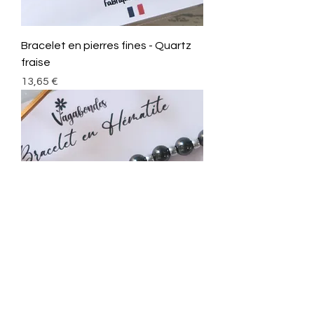
Bracelet en pierres fines - Quartz
fraise
Prix
13,65 €
Bracelet en pierres fines -
Hématite