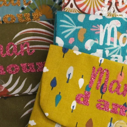
Sac 
Acces
Écores
certif
Parfai
escap
Chaqu