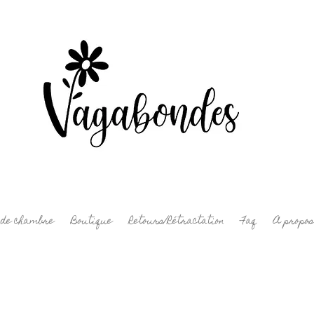
 de chambre
Boutique
Retours/Rétractation
Faq
A propos