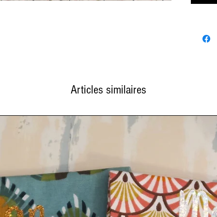
✨ Points 
Artisa
fabriq
Pratiq
12 cm 
Tissu 
résist
Articles similaires
Ferme
affair
Produc
produi
📏 Dimens
Dimen
Matéri
certi
Fabric
💖 Pourqu