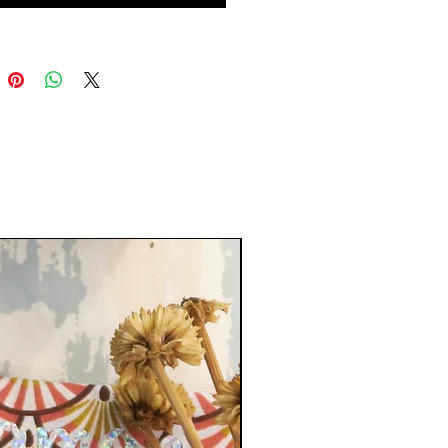
forts
nat français
: chaque sac est unique et
ué à la main
ue et spacieux
: dimensions 46 × 25 ×
pour transporter tous vos essentiels
fantaisie matelassé
: style original et
ant
ture magnétique
: sécurise facilement vos
es
tion limitée
: chaque pièce est unique et
Sur commande
te en petites quantités
ions et matériaux
sions :
46 × 25 × 12 cm
aux :
tissu en coton matelassé fait main,
fié 100% Oeko-Tex Standard 100
ation :
100% fait main en France
oi vous allez l’adorer