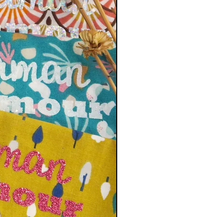
cabas
spacieux et léger
pour l’été
soire
tendance et original
ponsable grâce à l’utilisation de coton
ié Oeko-Tex
t pour vos sorties quotidiennes ou vos
ades estivales
e sac est
unique
, photos indicatives