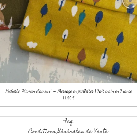
Pochette “Maman d’amour” – Message en paillettes | Fait main en France
Aperçu rapide
Prix
11,90 €
Faq
Conditions Générales de Vente