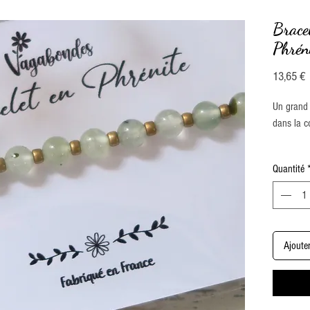
Bracel
Phrén
P
13,65 €
Un grand 
dans la co
Disponible
Quantité
Son tour 
correspon
femmes.
Ajoute