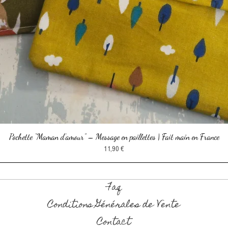
Pochette “Maman d’amour” – Message en paillettes | Fait main en France
Aperçu rapide
Prix
11,90 €
Faq
Conditions Générales de Vente
Contact