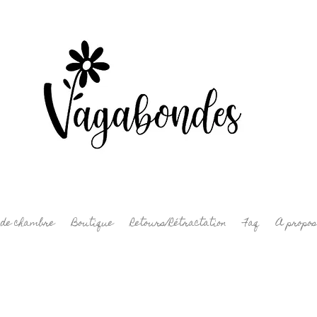
 de chambre
Boutique
Retours/Rétractation
Faq
A propos