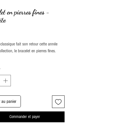
et en pierres fines -
ite
rix
classique fait son retour cette année
llection, le bracelet en pierres fines.
 en différents types de pierre.
*
de poignet est de 17 cm ce qui
d à la moyenne des poignets des
r au panier
Commander et payer