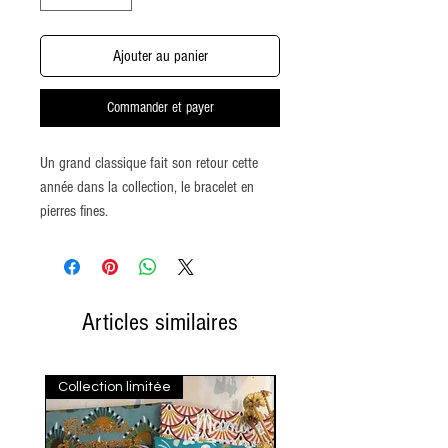
Ajouter au panier
Commander et payer
Un grand classique fait son retour cette
année dans la collection, le bracelet en
pierres fines.
Disponible en différents types de pierre.
Son tour de poignet est de 17 cm ce qui
Articles similaires
correspond à la moyenne des poignets des
femmes.
Collection limitée
Sur commande