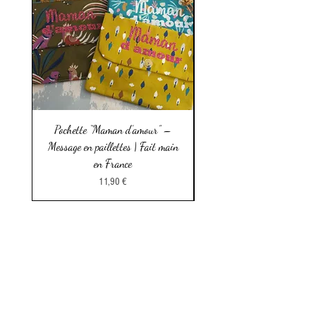
Pochette “Maman d’amour” –
Pochette à mouchoirs en c
Message en paillettes | Fait main
Fait main en France | Pra
en France
Prix
11,90 €
Faq
Conditions
Générales de
Vente